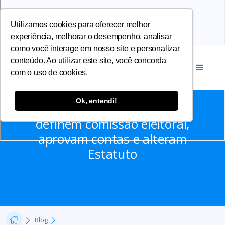
Utilizamos cookies para oferecer melhor
experiência, melhorar o desempenho, analisar
como você interage em nosso site e personalizar
conteúdo. Ao utilizar este site, você concorda
com o uso de cookies.
Notícias
Ok, entendi!
Assembleias da AFFEMG
definem comissão eleitoral,
aprovam contas e alteram
Estatuto
Blog