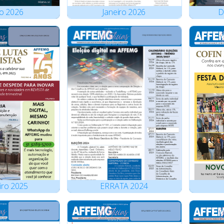
o
2026
Janeiro
2026
D
iro
2025
ERRATA
2024