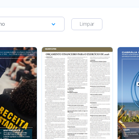
no
Limpar