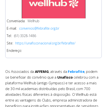
Conveniada:
Wellhub
E-mail:
convenios@febrafite.org.br
Tel
:
(61) 3328-1486
Site:
https://unafisconacional.org.br/febrafite/
Endereço:
Os Associados da
AFFEMG
, através da
Febrafite
, podem
se beneficiar do convênio que a
Unafisco
celebrou com a
plataforma Wellhub (antigo Gympass) e ter acesso a mais
de 30 mil academias distribuídas pelo Brasil, com 700
atividades físicas diferentes à disposição. O Wellhub está
entre as vantagens do Clubs, empresa administradora de
benefícios para instituições representativas de servidores