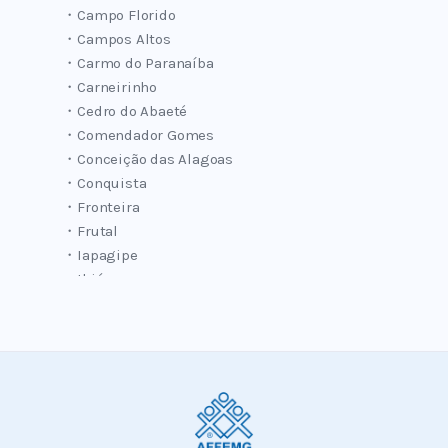
・Campo Florido
・Campos Altos
・Carmo do Paranaíba
・Carneirinho
・Cedro do Abaeté
・Comendador Gomes
・Conceição das Alagoas
・Conquista
・Fronteira
・Frutal
・Iapagipe
・Ibiá
・Iturama
・Matutina
・Perdizes
・Pirajubá
・Planura
・Pratinha
・Rio Paranaíba