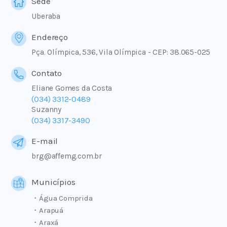
Sede
Uberaba
Endereço
Pça. Olímpica, 536, Vila Olímpica - CEP: 38.065-025
Contato
Eliane Gomes da Costa
(034) 3312-0489
Suzanny
(034) 3317-3490
E-mail
brg@affemg.com.br
Municípios
・Água Comprida
・Arapuá
・Araxá