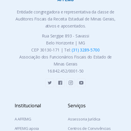
・Sacramento
Entidade congregadora e representativa da classe de
・Santa Juliana
Auditores Fiscais da Receita Estadual de Minas Gerais,
・Santa Rosa da Serra
ativos e aposentados.
・São Francisco de Sales
・São Gotardo
Rua Sergipe 893 - Savassi
・Serra do Salitre
Belo Horizonte | MG
・Tapira
CEP 30130-171 | Tel:
(31) 3289-5700
・Tiros
Associação dos Funcionários Fiscais do Estado de
・Uberaba
Minas Gerais
・Veríssimo
16.842.452/0001-50
Institucional
Serviços
A AFFEMG
Assessoria Jurídica
AFFEMG apoia
Centros de Convivências