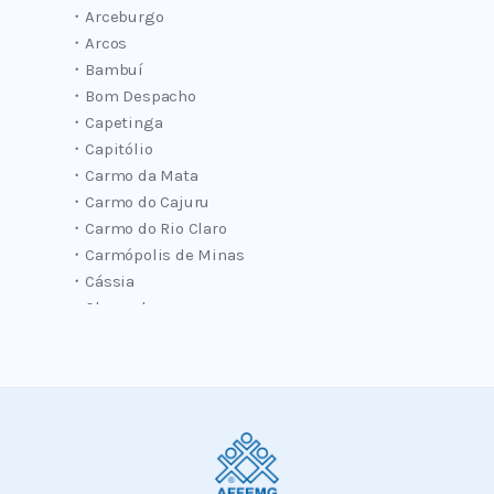
・Arceburgo
・Arcos
・Bambuí
・Bom Despacho
・Capetinga
・Capitólio
・Carmo da Mata
・Carmo do Cajuru
・Carmo do Rio Claro
・Carmópolis de Minas
・Cássia
・Claraval
・Cláudio
・Conceição do Pará
・Córrego Dantas
・Delfinópolis
・Divinópolis
・Dores do Indaiá
・Doresópolis