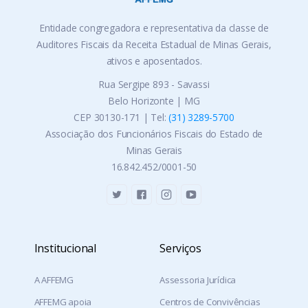
・Estrela do Indaiá
Entidade congregadora e representativa da classe de
・Formiga
Auditores Fiscais da Receita Estadual de Minas Gerais,
・Fortaleza de Minas
ativos e aposentados.
・Ibiraci
・Igaratinga
Rua Sergipe 893 - Savassi
・Iguatama
Belo Horizonte | MG
・Itaguara
CEP 30130-171 | Tel:
(31) 3289-5700
・Itamogi
Associação dos Funcionários Fiscais do Estado de
・Itapecerica
Minas Gerais
・Itatiaiuçu
16.842.452/0001-50
・Itaúna
・Jacuí
・Japaraíba
・Lagoa da Prata
Institucional
・Leandro Ferreira
Serviços
・Luz
A AFFEMG
・Martinho Campos
Assessoria Jurídica
・Mateus Leme
AFFEMG apoia
Centros de Convivências