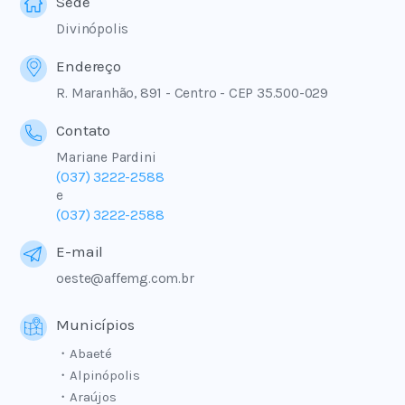
Sede
Divinópolis
Endereço
R. Maranhão, 891 - Centro - CEP 35.500-029
Contato
Mariane Pardini
(037) 3222-2588
e
(037) 3222-2588
E-mail
oeste@affemg.com.br
Municípios
・Abaeté
・Alpinópolis
・Araújos