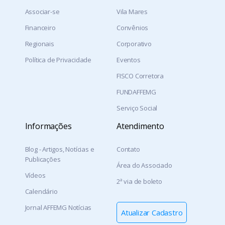
・Medeiros
Associar-se
Vila Mares
・Moema
Financeiro
・Monte Santo de Minas
Convênios
・Nova Serrana
Regionais
Corporativo
・Oliveira
Política de Privacidade
Eventos
・Pains
・Pará de Minas
FISCO Corretora
・Passa Tempo
FUNDAFFEMG
・Passos
Serviço Social
・Pedra do Indaiá
・Perdigão
Informações
Atendimento
・Pimenta
・Piracema
Blog - Artigos, Notícias e
Contato
Publicações
・Pitangui
Área do Associado
・Piumhi
Vídeos
2ª via de boleto
・Pratápolis
Calendário
・Quartel Geral
Jornal AFFEMG Notícias
・Santo Antônio do Monte
Atualizar Cadastro
・São Gonçalo do Para