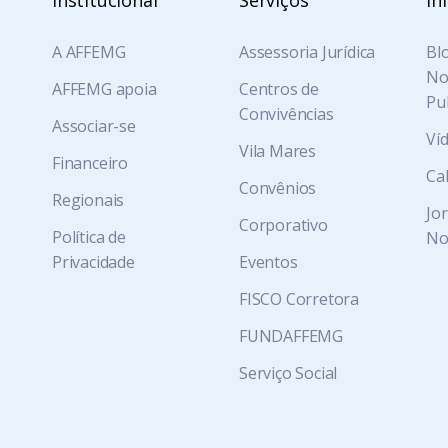
Institucional
Serviços
In
A AFFEMG
Assessoria Jurídica
Blo
Not
AFFEMG apoia
Centros de
Pu
Convivências
Associar-se
Ví
Vila Mares
Financeiro
Ca
Convênios
Regionais
Jo
Corporativo
Política de
No
Privacidade
Eventos
FISCO Corretora
FUNDAFFEMG
Serviço Social