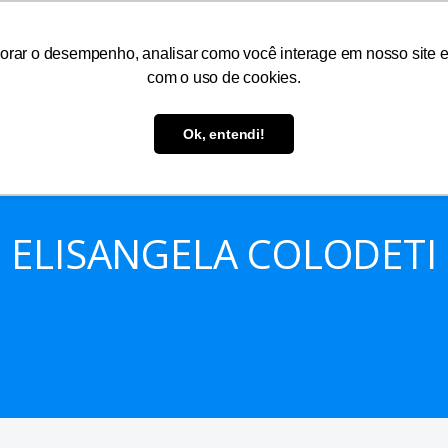
As
Serviços
Informações
Atendimento
orar o desempenho, analisar como você interage em nosso site e p
com o uso de cookies.
Ok, entendi!
ELISANGELA COLODETI