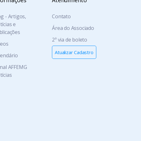
formações
Atendimento
g - Artigos,
Contato
ícias e
Área do Associado
blicações
2ª via de boleto
deos
Atualizar Cadastro
lendário
rnal AFFEMG
tícias