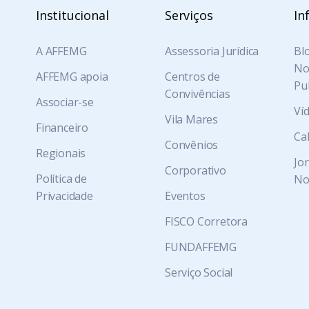
Institucional
Serviços
In
A AFFEMG
Assessoria Jurídica
Blo
Not
AFFEMG apoia
Centros de
Pu
Convivências
Associar-se
Ví
Vila Mares
Financeiro
Ca
Convênios
Regionais
Jo
Corporativo
Política de
No
Privacidade
Eventos
FISCO Corretora
FUNDAFFEMG
Serviço Social