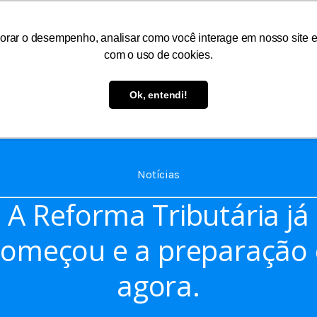
orar o desempenho, analisar como você interage em nosso site e p
com o uso de cookies.
As
Serviços
Informações
Atendimento
Ok, entendi!
Notícias
A Reforma Tributária já
começou e a preparação 
agora.