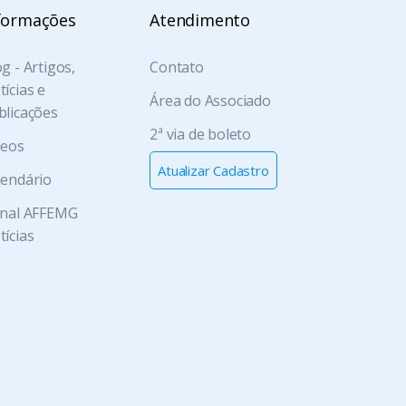
formações
Atendimento
g - Artigos,
Contato
ícias e
Área do Associado
blicações
2ª via de boleto
deos
Atualizar Cadastro
lendário
rnal AFFEMG
tícias