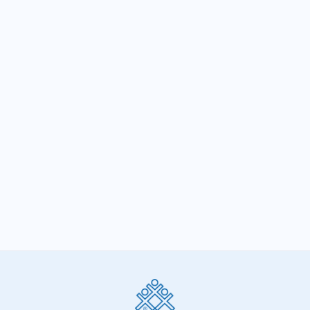
de MG
Sindifisco-MG elege diretoria para o
próximo biênio
SIGA-NOS