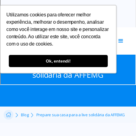
Utilizamos cookies para oferecer melhor
experiência, melhorar o desempenho, analisar
como você interage em nosso site e personalizar
conteúdo. Ao utilizar este site, você concorda
com o uso de cookies.
Comunicados
Ok, entendi!
Prepare sua casa para a live
solidária da AFFEMG
Blog
Prepare sua casa para a live solidária da AFFEMG