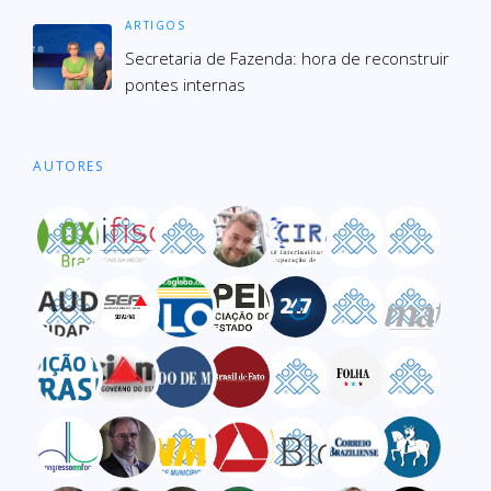
ARTIGOS
Secre­ta­ria de Fazenda: hora de recons­truir
pon­tes inter­nas
AUTORES