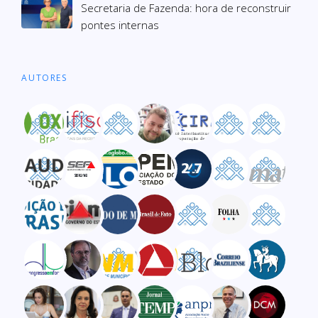
Secre­ta­ria de Fazenda: hora de recons­truir
pon­tes inter­nas
AUTORES