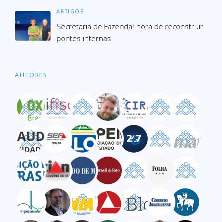
ARTIGOS
Secre­ta­ria de Fazenda: hora de recons­truir
pon­tes inter­nas
AUTORES