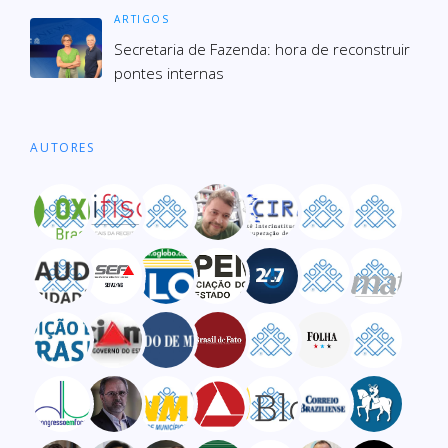
ARTIGOS
Secre­ta­ria de Fazenda: hora de recons­truir
pon­tes inter­nas
AUTORES