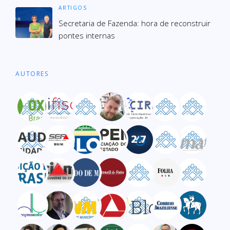
ARTIGOS
Secre­ta­ria de Fazenda: hora de recons­truir
pon­tes inter­nas
AUTORES