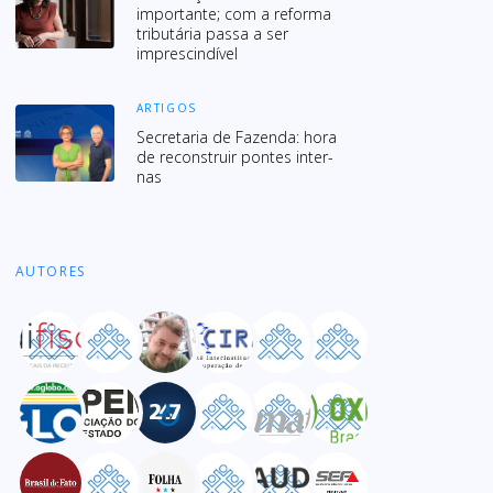
importante; com a reforma
tributária passa a ser
imprescindível
ARTIGOS
Secre­ta­ria de Fazenda: hora
de recons­truir pon­tes inter­
nas
AUTORES