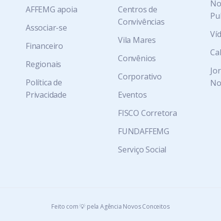
Not
AFFEMG apoia
Centros de
Pu
Convivências
Associar-se
Ví
Vila Mares
Financeiro
Ca
Convênios
Regionais
Jo
Corporativo
Política de
No
Privacidade
Eventos
FISCO Corretora
FUNDAFFEMG
Serviço Social
Feito com 💡 pela Agência Novos Conceitos