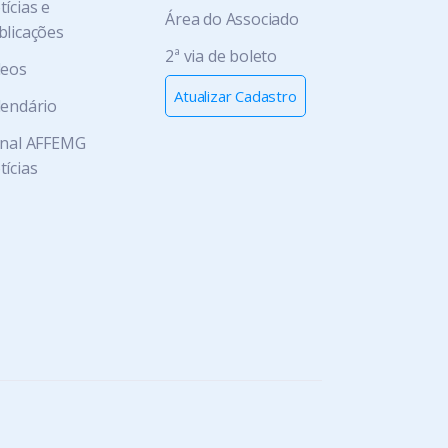
ícias e
Área do Associado
blicações
2ª via de boleto
deos
Atualizar Cadastro
lendário
rnal AFFEMG
tícias