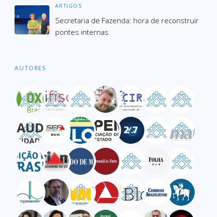
ARTIGOS
Secre­ta­ria de Fazenda: hora de recons­truir
pon­tes inter­nas
AUTORES