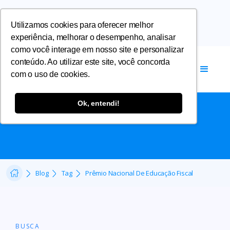
Utilizamos cookies para oferecer melhor
experiência, melhorar o desempenho, analisar
como você interage em nosso site e personalizar
conteúdo. Ao utilizar este site, você concorda
com o uso de cookies.
PRÊMIO NACIONAL DE
Ok, entendi!
EDUCAÇÃO FISCAL
Blog
Tag
Prêmio Nacional De Educação Fiscal
BUSCA