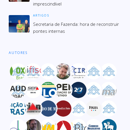
imprescindível
ARTIGOS
Secre­ta­ria de Fazenda: hora de recons­truir
pon­tes inter­nas
AUTORES