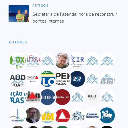
ARTIGOS
Secre­ta­ria de Fazenda: hora de recons­truir
pon­tes inter­nas
AUTORES