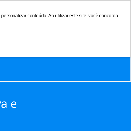
ersonalizar conteúdo. Ao utilizar este site, você concorda
sociar-se
Área do Associado
va e