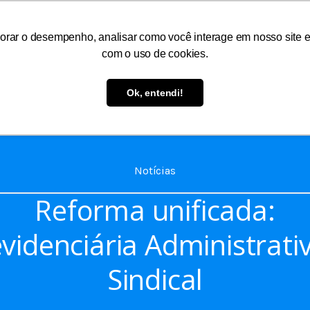
orar o desempenho, analisar como você interage em nosso site e p
com o uso de cookies.
As
Serviços
Informações
Atendimento
Ok, entendi!
Notícias
Reforma unificada:
videnciária Administrati
Sindical