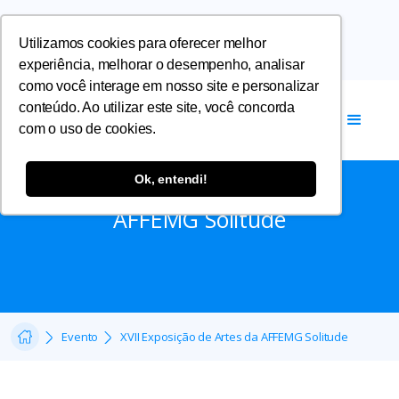
Utilizamos cookies para oferecer melhor
experiência, melhorar o desempenho, analisar
como você interage em nosso site e personalizar
conteúdo. Ao utilizar este site, você concorda
com o uso de cookies.
Cultural
Ok, entendi!
XVII Exposição de Artes da
AFFEMG Solitude
Evento
XVII Exposição de Artes da AFFEMG Solitude