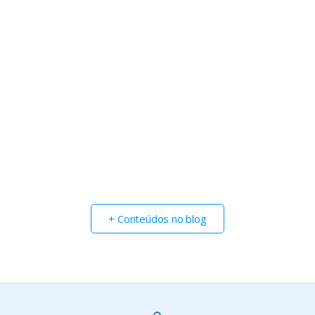
Visite a Exposição Caos e Criação e confira o
sucesso do vernissage
Acesse fotos e vídeos sobre a exposição!
AFFEMG
27/9/2022
+ Conteúdos no blog