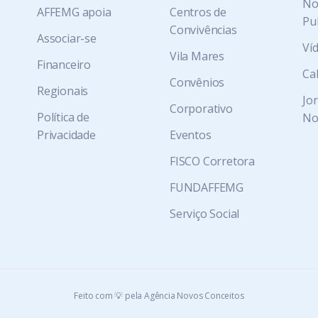
Not
AFFEMG apoia
Centros de
Pu
Convivências
Associar-se
Ví
Vila Mares
Financeiro
Ca
Convênios
Regionais
Jo
Corporativo
Política de
No
Privacidade
Eventos
FISCO Corretora
FUNDAFFEMG
Serviço Social
Feito com 💡 pela Agência Novos Conceitos