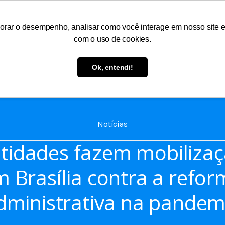
orar o desempenho, analisar como você interage em nosso site e p
com o uso de cookies.
As
Serviços
Informações
Atendimento
Ok, entendi!
Notícias
tidades fazem mobiliza
 Brasília contra a refo
dministrativa na pandem