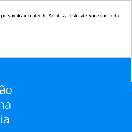
ersonalizar conteúdo. Ao utilizar este site, você concorda
sociar-se
Área do Associado
ção
rma
ia