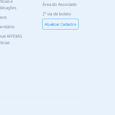
ícias e
Área do Associado
blicações
2ª via de boleto
deos
Atualizar Cadastro
lendário
rnal AFFEMG
tícias