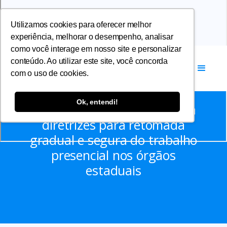
Utilizamos cookies para oferecer melhor
experiência, melhorar o desempenho, analisar
como você interage em nosso site e personalizar
conteúdo. Ao utilizar este site, você concorda
com o uso de cookies.
Notícias
Ok, entendi!
Governo de Minas apresenta
diretrizes para retomada
gradual e segura do trabalho
presencial nos órgãos
estaduais