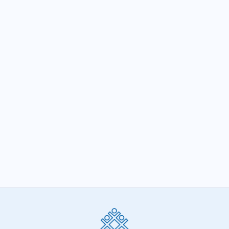
sensibilizar o governador sobre os riscos
AFFEMG participa da criação do movimento
MovE
SIGA-NOS