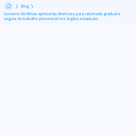
Blog
Governo de Minas apresenta diretrizes para retomada gradual e
segura do trabalho presencial nos órgãos estaduais