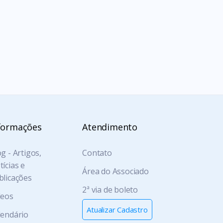
formações
Atendimento
g - Artigos,
Contato
ícias e
Área do Associado
blicações
2ª via de boleto
deos
Atualizar Cadastro
lendário