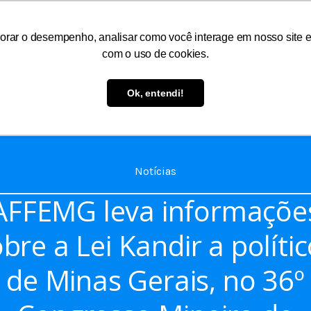
orar o desempenho, analisar como você interage em nosso site e p
com o uso de cookies.
As
Serviços
Informações
Atendimento
Ok, entendi!
Notícias
AFFEMG leva informaçõe
bre a Lei Kandir a políti
de Minas Gerais, no 36º