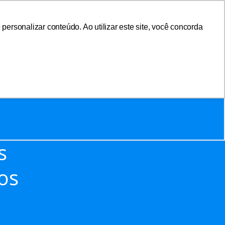
ersonalizar conteúdo. Ao utilizar este site, você concorda
sociar-se
Área do Associado
s
cos