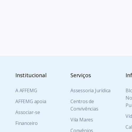
LEI KANDIR
CALCULADORA
Institucional
Serviços
In
A AFFEMG
Assessoria Jurídica
Blo
Not
AFFEMG apoia
Centros de
Pu
Convivências
Associar-se
Ví
Vila Mares
Financeiro
Ca
Convênios